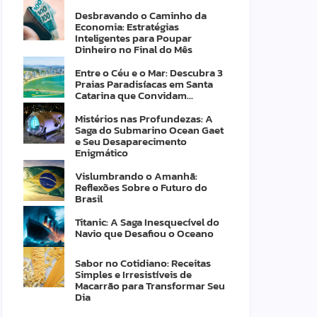
Desbravando o Caminho da
Economia: Estratégias
Inteligentes para Poupar
Dinheiro no Final do Mês
Entre o Céu e o Mar: Descubra 3
Praias Paradisíacas em Santa
Catarina que Convidam…
Mistérios nas Profundezas: A
Saga do Submarino Ocean Gaet
e Seu Desaparecimento
Enigmático
Vislumbrando o Amanhã:
Reflexões Sobre o Futuro do
Brasil
Titanic: A Saga Inesquecível do
Navio que Desafiou o Oceano
Sabor no Cotidiano: Receitas
Simples e Irresistíveis de
Macarrão para Transformar Seu
Dia