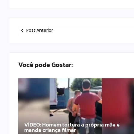
Post Anterior
Você pode Gostar:
Joia da base do Palmeiras encanta na
VÍDEO: Homem tortura a própria mãe e
Copinha, recebe elogios e chama atenção
manda criança filmar
Bolsonaro pode ser preso?
por estilo marcante