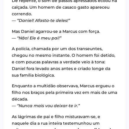
De repente, o som de passos apressados ecoou na
calçada. Um homem de casaco gasto apareceu
correndo.
—
“Daniel! Afasta-te deles!”
Mas Daniel agarrou-se a Marcus com força.
—
“Não! Ele é meu pai!”
A polícia, chamada por um dos transeuntes,
chegou no mesmo instante. O homem foi detido,
e com poucas palavras a verdade veio à tona:
Daniel fora levado anos antes e criado longe da
sua família biológica.
Enquanto a multidão observava, Marcus ergueu o
filho nos braços pela primeira vez em mais de uma
década.
—
“Nunca mais vou deixar-te ir.”
As lágrimas de pai e filho misturavam-se, e
naquele dia a rua inteira testemunhou um