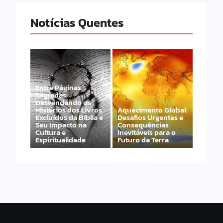
Notícias Quentes
Entre Páginas
Sagradas:
Desvendando os
Mistérios dos Livros
Aquecimento Global:
Excluídos da Bíblia e
Desafios Urgentes e
Seu Impacto na
Consequências
Cultura e
Inevitáveis para o
Espiritualidade
Futuro da Terra