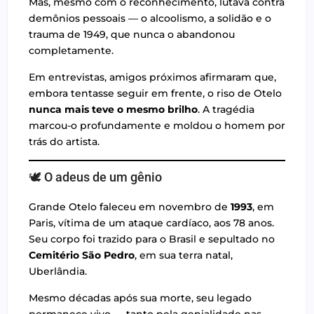
Mas, mesmo com o reconhecimento, lutava contra
demônios pessoais — o alcoolismo, a solidão e o
trauma de 1949, que nunca o abandonou
completamente.
Em entrevistas, amigos próximos afirmaram que,
embora tentasse seguir em frente, o riso de Otelo
nunca mais teve o mesmo brilho
. A tragédia
marcou-o profundamente e moldou o homem por
trás do artista.
🕊️ O adeus de um gênio
Grande Otelo faleceu em novembro de
1993
, em
Paris, vítima de um ataque cardíaco, aos 78 anos.
Seu corpo foi trazido para o Brasil e sepultado no
Cemitério São Pedro
, em sua terra natal,
Uberlândia.
Mesmo décadas após sua morte, seu legado
permanece vivo — tanto pela genialidade nas