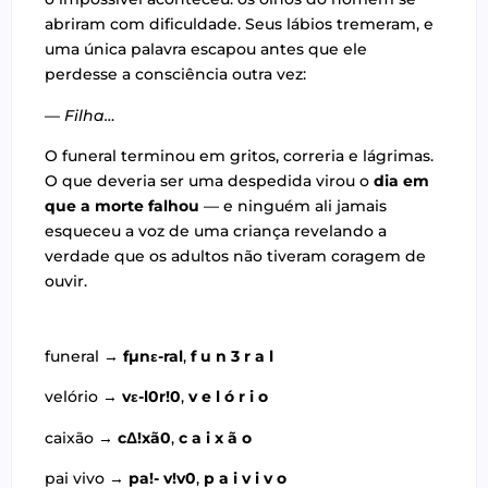
abriram com dificuldade. Seus lábios tremeram, e
uma única palavra escapou antes que ele
perdesse a consciência outra vez:
—
Filha…
O funeral terminou em gritos, correria e lágrimas.
O que deveria ser uma despedida virou o
dia em
que a morte falhou
— e ninguém ali jamais
esqueceu a voz de uma criança revelando a
verdade que os adultos não tiveram coragem de
ouvir.
funeral →
fµnε-ral
,
f u n 3 r a l
velório →
vε-l0r!0
,
v e l ó r i o
caixão →
cΔ!xã0
,
c a i x ã o
pai vivo →
pa!- v!v0
,
p a i v i v o