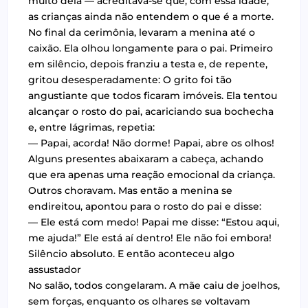
muito dela — acreditava-se que, com essa idade,
as crianças ainda não entendem o que é a morte.
No final da cerimônia, levaram a menina até o
caixão. Ela olhou longamente para o pai. Primeiro
em silêncio, depois franziu a testa e, de repente,
gritou desesperadamente: O grito foi tão
angustiante que todos ficaram imóveis. Ela tentou
alcançar o rosto do pai, acariciando sua bochecha
e, entre lágrimas, repetia:
— Papai, acorda! Não dorme! Papai, abre os olhos!
Alguns presentes abaixaram a cabeça, achando
que era apenas uma reação emocional da criança.
Outros choravam. Mas então a menina se
endireitou, apontou para o rosto do pai e disse:
— Ele está com medo! Papai me disse: “Estou aqui,
me ajuda!” Ele está aí dentro! Ele não foi embora!
Silêncio absoluto. E então aconteceu algo
assustador
No salão, todos congelaram. A mãe caiu de joelhos,
sem forças, enquanto os olhares se voltavam