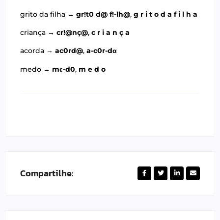
grito da filha →
gr!t0 d@ f!-lh@
,
g r i t o d a f i l h a
criança →
cr!@nç@
,
c r i a n ç a
acorda →
ac0rd@
,
a-c0r-dα
medo →
mε-d0
,
m e d o
Compartilhe: