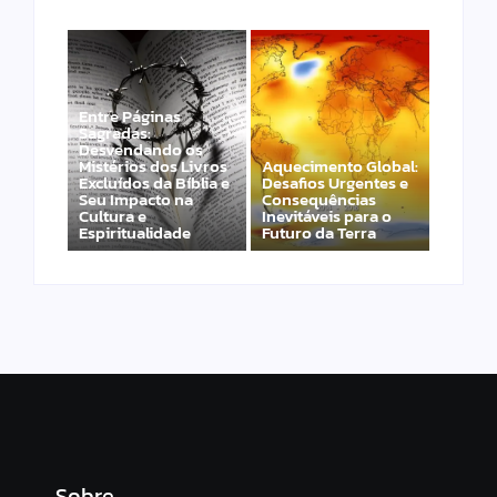
Entre Páginas
Sagradas:
Desvendando os
Mistérios dos Livros
Aquecimento Global:
Excluídos da Bíblia e
Desafios Urgentes e
Seu Impacto na
Consequências
Cultura e
Inevitáveis para o
Espiritualidade
Futuro da Terra
Sobre