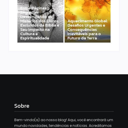
Entre Páginas
Sagradas:
Desvendando os
Mistérios dos Livros
Aquecimento Global:
Excluídos da Bíblia e
Desafios Urgentes e
Seu Impacto na
Consequências
Cultura e
Inevitáveis para o
Espiritualidade
Futuro da Terra
Sobre
Bem-vindo(a) ao nosso blog! Aqui, você encontrará um
mundo novidades, tendências e notícias. Acreditamos